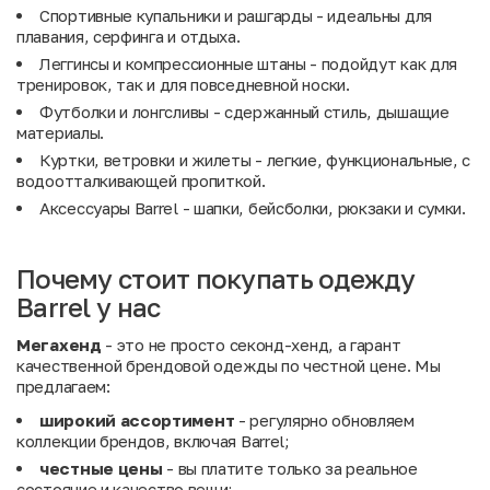
Спортивные купальники и рашгарды - идеальны для
плавания, серфинга и отдыха.
Леггинсы и компрессионные штаны - подойдут как для
тренировок, так и для повседневной носки.
Футболки и лонгсливы - сдержанный стиль, дышащие
материалы.
Куртки, ветровки и жилеты - легкие, функциональные, с
водоотталкивающей пропиткой.
Аксессуары Barrel - шапки, бейсболки, рюкзаки и сумки.
Почему стоит покупать одежду
Barrel у нас
Мегахенд
- это не просто секонд-хенд, а гарант
качественной брендовой одежды по честной цене. Мы
предлагаем:
широкий ассортимент
- регулярно обновляем
коллекции брендов, включая Barrel;
честные цены
- вы платите только за реальное
состояние и качество вещи;