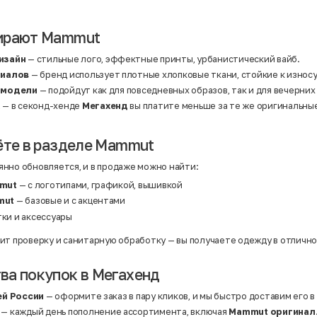
Нейлон
Полиэстер
Полиэстер | Спандекс
Полиэстер | Хлопок
ирают Mammut
Полиэстер | Экокожа
Полиэстер | Эластан
изайн
— стильные лого, эффектные принты, урбанистический вайб.
Сатин
риалов
— бренд использует плотные хлопковые ткани, стойкие к износ
Твид
Хлопок
 модели
— подойдут как для повседневных образов, так и для вечерних
Хлопок | Эластан
а
— в секонд-хенде
Мегахенд
вы платите меньше за те же оригинальны
Шёлк
Шёлк | Шерсть
Шерсть
Экокожа
ёте в разделе Mammut
Эластан
нно обновляется, и в продаже можно найти:
mut
— с логотипами, графикой, вышивкой
mut
— базовые и с акцентами
тки и аксессуары
ит проверку и санитарную обработку — вы получаете одежду в отличн
а покупок в Мегахенд
ей России
— оформите заказ в пару кликов, и мы быстро доставим его в
— каждый день пополнение ассортимента, включая
Mammut оригинал