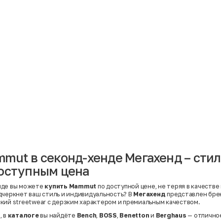
Материал
Акрил
Ангора
Ацетат
Бамбук
Бархат
Вельвет
Вискоза
Вискоза | Нейлон
Вискоза | Полиэстер
й
Вискоза | Полиэстер | Хлопок
Вискоза | Эластан
mut в секонд-хенде Мегахенд – сти
Искусственная замша
ный
Кашемир
оступным цена
Кашемир | Нейлон
й
Кашемир | Хлопок
Кашемир | Шерсть
нде вы можете
купить Mammut
по доступной цене, не теряя в качестве
Лён
дчеркнет ваш стиль и индивидуальность? В
Мегахенд
представлен бр
й
Модал
кий streetwear с дерзким характером и премиальным качеством.
Натуральная замша
Натуральная кожа
, в
каталоге
вы найдёте
Bench
,
BOSS
,
Benetton
и
Berghaus
— отличное