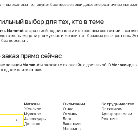
ы
— вы экономите, покупая брендовые вещи дешевле розничных магазин
ильный выбор для тех, кто в теме
ить Mammut
с гарантией подлинности и в хорошем состоянии — заглян
редставлены модели для мужчин и женщин, от базовых до акцентных. Э
 без переплат.
заказ прямо сейчас
ие позиции
Mammut
и закажите их онлайн с доставкой. В
Мегахенд
вы 
 в одном клике от вас.
Магазин
О компании
Сотрудничество
Женское
О нас
Оптовикам
Мужское
Отзывы
Арендодателям
Аксессуары
Блог
Реклама
Детское
Вакансии
Магазины