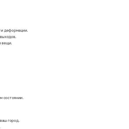
у и деформации.
 выходов.
е вещи.
ом состоянии.
 ваш город.
.