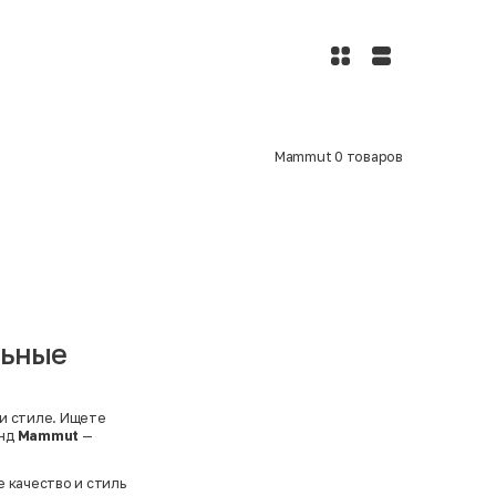
Mammut
0
товаров
льные
 и стиле. Ищете
енд
Mammut
—
 качество и стиль