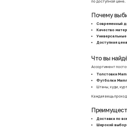
Atelier
31,5 (20 см)
по доступной цене.
Avalanche
34 (21,5 см)
AX Paris
3-5 лет
BALDESARINI
36
Почему выб
BALLY
36,5
Banana Republic
37
Современный д
Barrel
37,5
Качество мате
Basefield
38
B&C Collection
38,5
Универсальные
Beck & Hersey
39
Доступная цен
Bench
39,5
Benetton
3XL
Ben Sherman
3XL
Bershka
3XL
Что вы найд
Bexleys
3XS
Bexleys
40
Ассортимент постоя
BF
41
BF
42
Толстовки Mam
Bivolino
43
Футболки Mam
Black Forest
44
Blind Date
44,5
Штаны, худи, кур
Bogner
45
Bonita
46
Каждая вещь проход
Boohoo
48+
Brax
4XL
British Knights
4XL
Преимуществ
Bruno Banani
4XL
Buena Vista
5-7 лет
Доставка по вс
Bugatti
5XL
Широкий выбор
Burberry
5XL