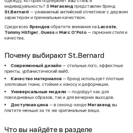
одежду, которая подчеркнет ваш стиль и
индивидуальность? В
Мегахенд
представлен бренд
St.Bernard
— узнаваемый английский streetwear с дерзким
характером и премиальным качеством.
Среди всех
брендов
обратите внимание на
Lacoste
,
Tommy Hilfiger
,
Guess
и
Marc O’Polo
— гармония стиля и
качества.
Почему выбирают St.Bernard
Современный дизайн
— стильные лого, эффектные
принты, урбанистический вайб.
Качество материалов
— бренд использует плотные
хлопковые ткани, стойкие к износу и деформации.
Универсальные модели
— подойдут как для
повседневных образов, так и для вечерних выходов.
Доступная цена
— в секонд-хенде
Мегахенд
вы
платите меньше за те же оригинальные вещи.
Что вы найдёте в разделе