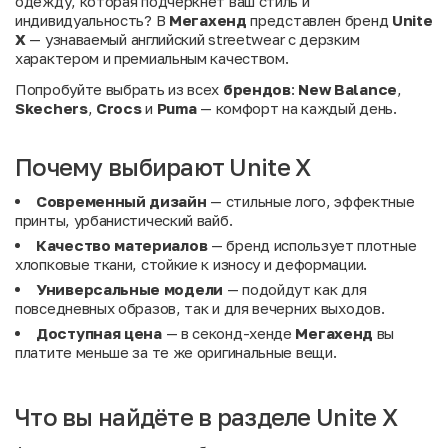
одежду, которая подчеркнет ваш стиль и
индивидуальность? В
Мегахенд
представлен бренд
Unite
X
— узнаваемый английский streetwear с дерзким
характером и премиальным качеством.
Попробуйте выбрать из всех
брендов
:
New Balance
,
Skechers
,
Crocs
и
Puma
— комфорт на каждый день.
Почему выбирают Unite X
Современный дизайн
— стильные лого, эффектные
принты, урбанистический вайб.
Качество материалов
— бренд использует плотные
хлопковые ткани, стойкие к износу и деформации.
Универсальные модели
— подойдут как для
повседневных образов, так и для вечерних выходов.
Доступная цена
— в секонд-хенде
Мегахенд
вы
платите меньше за те же оригинальные вещи.
Что вы найдёте в разделе Unite X