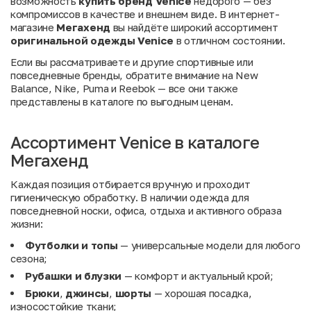
возможность
купить бренд Venice
недорого — без
компромиссов в качестве и внешнем виде. В интернет-
магазине
Мегахенд
вы найдёте широкий ассортимент
оригинальной одежды Venice
в отличном состоянии.
Если вы рассматриваете и другие спортивные или
повседневные бренды, обратите внимание на
New
Balance
,
Nike
,
Puma
и
Reebok
— все они также
представлены в каталоге по выгодным ценам.
Ассортимент Venice в каталоге
Мегахенд
Каждая позиция отбирается вручную и проходит
гигиеническую обработку. В наличии одежда для
повседневной носки, офиса, отдыха и активного образа
жизни:
Футболки и топы
— универсальные модели для любого
сезона;
Рубашки и блузки
— комфорт и актуальный крой;
Брюки
,
джинсы
,
шорты
— хорошая посадка,
износостойкие ткани;