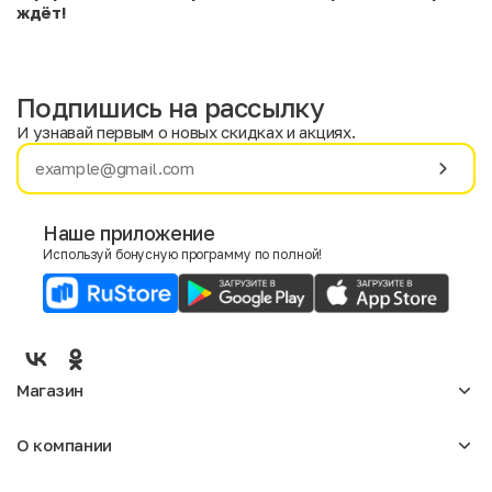
ждёт!
Подпишись на рассылку
И узнавай первым о новых скидках и акциях.
Имя
Фамилия
Наше приложение
Используй бонусную программу по полной!
E-mail
Пол
Мужской
Женский
Магазин
Согласие на получение чеков по электронной почте
Женское
О компании
Мужское
Аксессуары
О нас
Детское