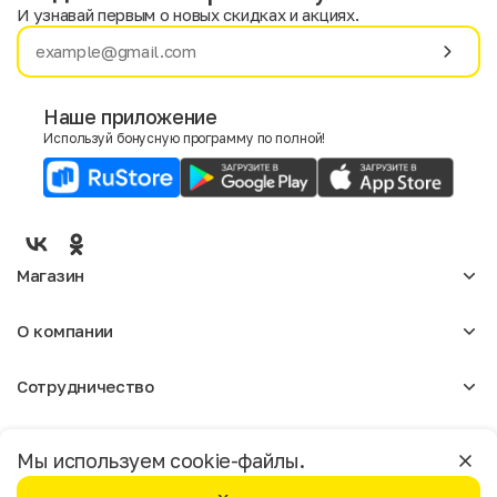
И узнавай первым о новых скидках и акциях.
Имя
Фамилия
Наше приложение
Используй бонусную программу по полной!
E-mail
Пол
Мужской
Женский
Магазин
Согласие на получение чеков по электронной почте
Женское
О компании
Мужское
Аксессуары
О нас
Детское
Сотрудничество
Отзывы
Блог
Оптовикам
Вакансии
Помощь
Москва
Арендодателям
Магазины
Мы используем cookie-файлы.
Реклама
Доставка и оплата
Бонусная программа