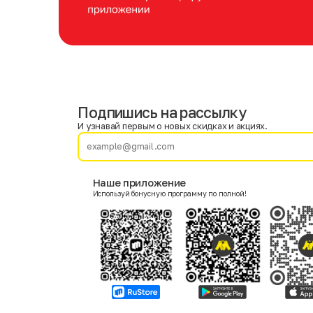
Подпишись на рассылку
Имя
Фамилия
И узнавай первым о новых скидках и акциях.
E-mail
Наше приложение
Используй бонусную программу по полной!
Пол
Мужской
Женский
Согласие на получение чеков по электронной почте