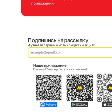
Подпишись на рассылку
Имя
Фамилия
И узнавай первым о новых скидках и акциях.
E-mail
Наше приложение
Используй бонусную программу по полной!
Пол
Мужской
Женский
Согласие на получение чеков по электронной почте