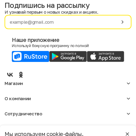
Подпишись на рассылку
И узнавай первым о новых скидках и акциях.
Имя
Фамилия
Наше приложение
Используй бонусную программу по полной!
E-mail
Пол
Мужской
Женский
Магазин
Согласие на получение чеков по электронной почте
Женское
О компании
Мужское
Аксессуары
О нас
Детское
Сотрудничество
Отзывы
Блог
Оптовикам
Вакансии
Помощь
Москва
Арендодателям
Магазины
Мы используем cookie-файлы.
Реклама