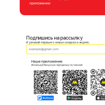
Подпишись на рассылку
Имя
Фамилия
И узнавай первым о новых скидках и акциях.
E-mail
Наше приложение
Используй бонусную программу по полной!
Пол
Мужской
Женский
Согласие на получение чеков по электронной почте