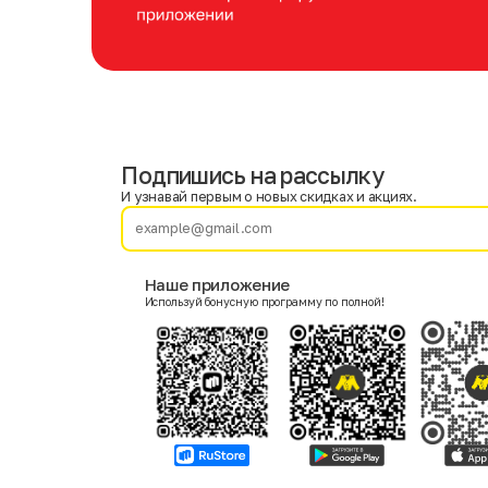
Подпишись на рассылку
Имя
Фамилия
И узнавай первым о новых скидках и акциях.
E-mail
Наше приложение
Используй бонусную программу по полной!
Пол
Мужской
Женский
Согласие на получение чеков по электронной почте