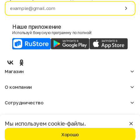
Имя
Фамилия
Наше приложение
Используй бонусную программу по полной!
E-mail
Пол
Мужской
Женский
Магазин
Согласие на получение чеков по электронной почте
Женское
О компании
Мужское
Аксессуары
О нас
Детское
Сотрудничество
Отзывы
Блог
Оптовикам
Вакансии
Помощь
Москва
Арендодателям
Магазины
Мы используем cookie-файлы.
Реклама
Доставка и оплата
Бонусная программа
Хорошо
Условия возврата
Условия пользования
Политика конфиденциальности
©️ Мегахенд 2026. Все права защищены.